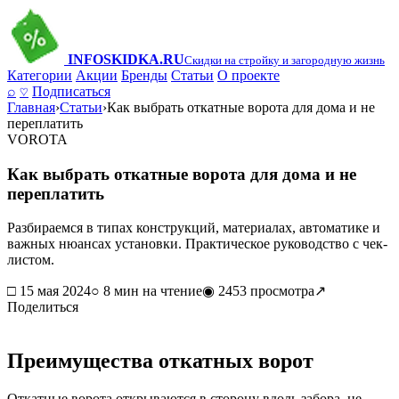
INFO
SKIDKA.RU
Скидки на стройку и загородную жизнь
Категории
Акции
Бренды
Статьи
О проекте
⌕
♡
Подписаться
Главная
›
Статьи
›
Как выбрать откатные ворота для дома и не
переплатить
VOROTA
Как выбрать откатные ворота для дома и не
переплатить
Разбираемся в типах конструкций, материалах, автоматике и
важных нюансах установки. Практическое руководство с чек-
листом.
□ 15 мая 2024
○ 8 мин на чтение
◉ 2453 просмотра
↗
Поделиться
Преимущества откатных ворот
Откатные ворота открываются в сторону вдоль забора, не