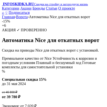
INFO
SKIDKA.RU
Скидки на стройку и загородную жизнь
Категории
Акции
Бренды
Статьи
О проекте
⌕
♡
Подписаться
Главная
›
Ворота
›
Автоматика Nice для откатных ворот
-15%
+6
АКЦИЯ
✓ ПРОВЕРЕННО
Автоматика Nice для откатных ворот
Скидка на приводы Nice для откатных ворот с установкой.
Премиальное качество от Nice
Устойчивость к коррозии и
погодным условиям
Плавный и бесшумный ход
Готовые
комплекты для самостоятельной установки
%
Специальная скидка 15%
до 31 мая 2024
от 46 800 ₽
от 39 780 ₽
Экономия: от 7 020 ₽