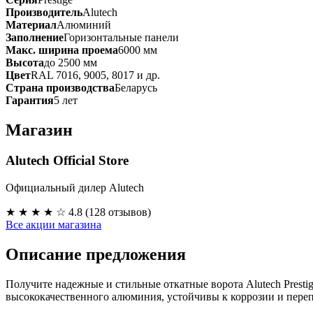
Производитель
Alutech
Материал
Алюминий
Заполнение
Горизонтальные панели
Макс. ширина проема
6000 мм
Высота
до 2500 мм
Цвет
RAL 7016, 9005, 8017 и др.
Страна производства
Беларусь
Гарантия
5 лет
Магазин
Alutech Official Store
Официальный дилер Alutech
★ ★ ★ ★ ☆
4.8 (128 отзывов)
Все акции магазина
Описание предложения
Получите надежные и стильные откатные ворота Alutech Presti
высококачественного алюминия, устойчивы к коррозии и переп