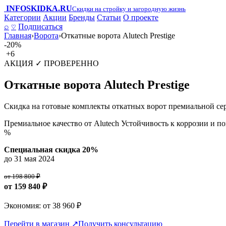
INFO
SKIDKA.RU
Скидки на стройку и загородную жизнь
Категории
Акции
Бренды
Статьи
О проекте
⌕
♡
Подписаться
Главная
›
Ворота
›
Откатные ворота Alutech Prestige
-20%
+6
АКЦИЯ
✓ ПРОВЕРЕННО
Откатные ворота Alutech Prestige
Скидка на готовые комплекты откатных ворот премиальной сери
Премиальное качество от Alutech
Устойчивость к коррозии и п
%
Специальная скидка 20%
до 31 мая 2024
от 198 800 ₽
от 159 840 ₽
Экономия: от 38 960 ₽
Перейти в магазин ↗
Получить консультацию