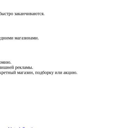
быстро заканчиваются.
седними магазинами.
номию.
 лишней рекламы.
кретный магазин, подборку или акцию.