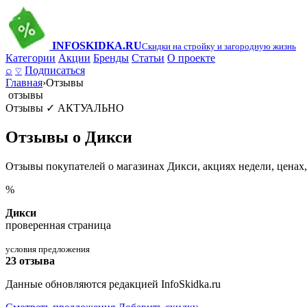
INFO
SKIDKA.RU
Скидки на стройку и загородную жизнь
Категории
Акции
Бренды
Статьи
О проекте
⌕
♡
Подписаться
Главная
›
Отзывы
отзывы
Отзывы
✓ АКТУАЛЬНО
Отзывы о Дикси
Отзывы покупателей о магазинах Дикси, акциях недели, ценах,
%
Дикси
проверенная страница
условия предложения
23 отзыва
Данные обновляются редакцией InfoSkidka.ru