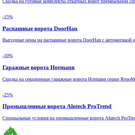
Скидка на готовые комплекты откатных ворот премиальной сери
-15%
Распашные ворота DoorHan
Выгодные цены на распашные ворота DoorHan с автоматикой и
-10%
Гаражные ворота Hormann
Скидка на секционные гаражные ворота Hormann серии RenoMa
-25%
Промышленные ворота Alutech ProTrend
Специальные условия на промышленные ворота Alutech ProTre