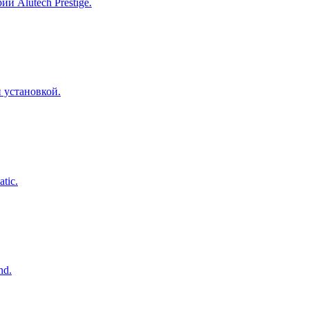
и Alutech Prestige.
 установкой.
tic.
nd.